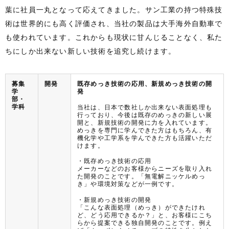
葉に社員一丸となって応えてきました。サン工業の持つ特殊技
術は世界的にも高く評価され、当社の製品は大手海外自動車で
も使われています。これからも現状に甘んじることなく、私た
ちにしか出来ない新しい技術を追究し続けます。
募集
開発
既存めっき技術の応用、新規めっき技術の開
学
発
部・
学科
当社は、日本で数社しか出来ない表面処理も
行っており、今後は既存のめっきの新しい展
開と、新規技術の開発に力を入れています。
めっきを専門に学んできた方はもちろん、有
機化学や工学系を学んできた方も活躍いただ
けます。
・既存めっき技術の応用
メーカーなどのお客様からニーズを取り入れ
た開発のことです。「無電解ニッケルめっ
き」や環境対策などが一例です。
・新規めっき技術の開発
「こんな表面処理（めっき）ができたけれ
ど、どう応用できるか？」と、お客様にこち
らから提案できる独自開発のことです。例え