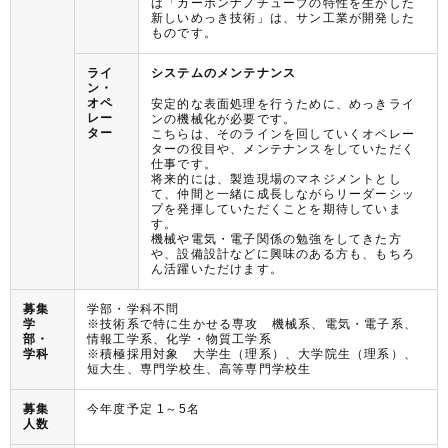
ば「カーボンナノチューブの特性を生かした
新しいめっき技術」は、サン工業が開発した
ものです。
ライ
システムのメンテナンス
ン・
オペ
安定的な表面処理を行うために、めっきライ
レー
ンの機械化が必要です。
ター
こちらは、そのラインを回していくオペレー
ターの役目や、メンテナンスをしていただく
仕事です。
将来的には、製造現場のマネジメントとし
て、仲間と一緒に成長しながらリーダーシッ
プを発揮していただくことを期待していま
す。
機械や電気・電子関係の勉強をしてきた方
や、設備設計などに興味のある方も、もちろ
ん活躍いただけます。
募集
学部・学科不問
学
※技術系で特に生かせる専攻 機械系、電気・電子系、
部・
情報工学系、化学・物質工学系
学科
※積極採用対象 大学生（理系）、大学院生（理系）、
短大生、専門学校生、高等専門学校生
募集
今年度予定 1～5名
人数